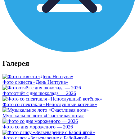
Галерея
Фото с квеста «День Нептуна»
Фотоотчёт с дня шоколада — 2026
Фото со спектакля «Непослушный котёнок»
Музыкальное лото «Счастливая нота»
Фото со дня мороженого — 2026
Фото с шоу «Зельеварение с Бабой-ягой»