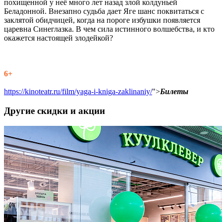
похищенной у неё много лет назад злой колдуньей
Беладонной. Внезапно судьба дает Яге шанс поквитаться с
заклятой обидчицей, когда на пороге избушки появляется
царевна Синеглазка. В чем сила истинного волшебства, и кто
окажется настоящей злодейкой?
6+
https://kinoteatr.ru/film/yaga-i-kniga-zaklinaniy/
">
Билеты
Другие скидки и акции