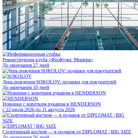
Реконструкция клуба «ФизКульт. Мещера»
До окончания 27 дней
День рождения SOKOLOV: подарки для покупателей
До окончания 10 дней
Новинки с коротким рукавом в HENDERSON
с 22 июля 2026 по 31 августа 2026
Спортивный костюм — в подарок от DIPLOMAT | BIG SIZE
До окончания 56 дней