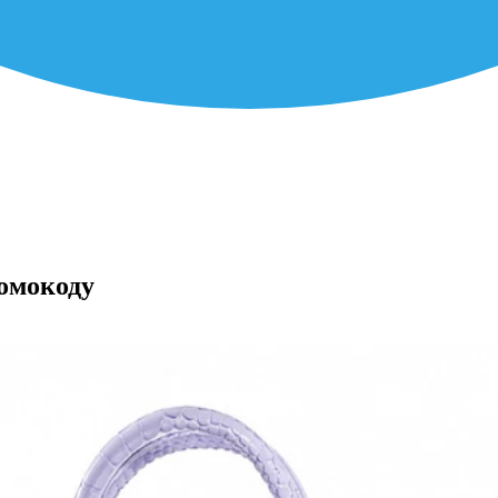
омокоду