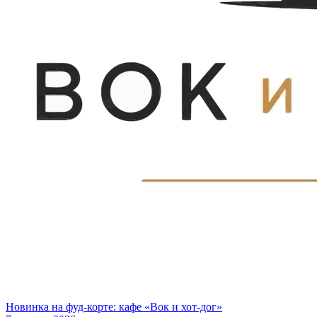
Новинка на фуд-корте: кафе «Вок и хот-дог»