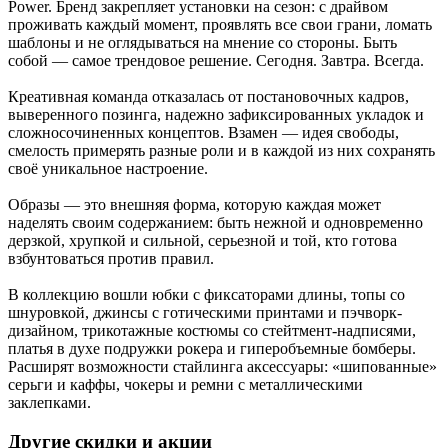
Power. Бренд закрепляет установки на сезон: с драйвом
проживать каждый момент, проявлять все свои грани, ломать
шаблоны и не оглядываться на мнение со стороны. Быть
собой — самое трендовое решение. Сегодня. Завтра. Всегда.
Креативная команда отказалась от постановочных кадров,
выверенного позинга, надежно зафиксированных укладок и
сложносочиненных концептов. Взамен — идея свободы,
смелость примерять разные роли и в каждой из них сохранять
своё уникальное настроение.
Образы — это внешняя форма, которую каждая может
наделять своим содержанием: быть нежной и одновременно
дерзкой, хрупкой и сильной, серьезной и той, кто готова
взбунтоваться против правил.
В коллекцию вошли юбки с фиксаторами длины, топы со
шнуровкой, джинсы с готическими принтами и пэчворк-
дизайном, трикотажные костюмы со стейтмент-надписями,
платья в духе подружки рокера и гиперобъемные бомберы.
Расширят возможности стайлинга аксессуары: «шипованные»
серьги и каффы, чокеры и ремни с металлическими
заклепками.
Другие скидки и акции