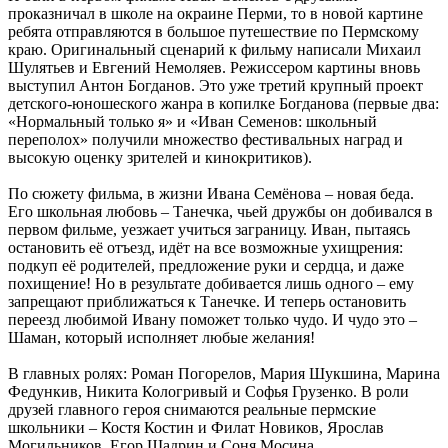
проказничал в школе на окраине Перми, то в новой картине
ребята отправляются в большое путешествие по Пермскому
краю. Оригинальный сценарий к фильму написали Михаил
Шулятьев и Евгений Немоляев. Режиссером картины вновь
выступил Антон Богданов. Это уже третий крупный проект
детского-юношеского жанра в копилке Богданова (первые два:
«Нормальный только я» и «Иван Семенов: школьный
переполох» получили множество фестивальных наград и
высокую оценку зрителей и кинокритиков).
По сюжету фильма, в жизни Ивана Семёнова – новая беда.
Его школьная любовь – Танечка, чьей дружбы он добивался в
первом фильме, уезжает учиться заграницу. Иван, пытаясь
остановить её отъезд, идёт на все возможные ухищрения:
подкуп её родителей, предложение руки и сердца, и даже
похищение! Но в результате добивается лишь одного – ему
запрещают приближаться к Танечке. И теперь остановить
переезд любимой Ивану поможет только чудо. И чудо это –
Шаман, который исполняет любые желания!
В главных ролях: Роман Погорелов, Мария Шукшина, Марина
Федункив, Никита Кологривый и Софья Грузенко. В роли
друзей главного героя снимаются реальные пермские
школьники – Костя Костин и Филат Новиков, Ярослав
Могильников, Егор Шадрин и Соня Мосина.