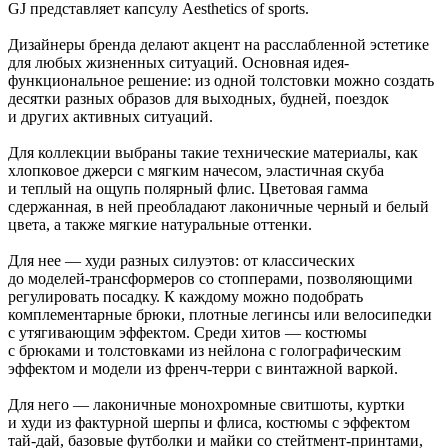
GJ представляет капсулу Aesthetics of sports.
Дизайнеры бренда делают акцент на расслабленной эстетике
для любых жизненных ситуаций. Основная идея-
функциональное решение: из одной толстовки можно создать
десятки разных образов для выходных, будней, поездок
и других активных ситуаций.
Для коллекции выбраны такие технические материалы, как
хлопковое джерси с мягким начесом, эластичная скуба
и теплый на ощупь полярный флис. Цветовая гамма
сдержанная, в ней преобладают лаконичные черный и белый
цвета, а также мягкие натуральные оттенки.
Для нее — худи разных силуэтов: от классических
до моделей-трансформеров со стопперами, позволяющими
регулировать посадку. К каждому можно подобрать
комплементарные брюки, плотные легинсы или велосипедки
с утягивающим эффектом. Среди хитов — костюмы
с брюками и толстовками из нейлона с голографическим
эффектом и модели из френч-терри с винтажной варкой.
Для него — лаконичные монохромные свитшоты, куртки
и худи из фактурной шерпы и флиса, костюмы с эффектом
тай-дай, базовые футболки и майки со стейтмент-принтами,