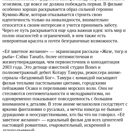
эгоизмом, где вовсе не должна побеждать первая. В фильме
особенно хорошо раскрывается образ сильной героини
Кумико-Жозе, которая отказывается строить свою
идентичность только на инвалидности, внимательно
относится к своим интересам и учится принимать заботу.
Через ее путь раскрывается еще одна важная идея: хоть мир и
полон опасностей и ограничений, в нем также есть
невероятная красота и почти безграничные возможности.
«Её заветное желание» — экранизация рассказа «Жозе, тигр и
рыба» Сэйко Танабэ, более оптимистичная и
жизнеутверждающая, чем первоисточник и кинодаптация
2003 года. Это детище известной студии Bones и
полнометражный дебют Котару Тамуры, режиссера аниме-
сериала «Бездомный Бог». Тамура с командой насыщают
фильм теплыми пастельными цветами, городскими
пейзажами Осаки и переливами морских волн. Они не
стесняются сентиментальности и мелодраматизма, но
одновременно показывают повседневность с большим
вниманием к деталям. В этом аниме меланхолия соседствует с
яркими фантазиями о русалках, а мечты никогда не бывают
дурацкими и неосуществимыми, кто бы что ни говорил. «Её
заветное желание» — идеальный фильм для всех ценителей
настоящей романтики, очаровательный, искренний и
духоподъемный.