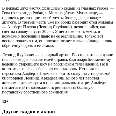
В первых двух частях франшизы каждый из главных героев —
Гена (Александр Робак) и Милана (Агата Муцениеце) —
пришел к реализации своей мечты благодаря «разводу»
другого. В третьей части уже их обоих разводит отец Миланы
— Альберт Плехов (Леонид Якубович), появившийся, как
снег на голову, спустя 30 лет. У него тоже есть мечта, и
возможно последний шанс на ее реализацию. Только вот
воспользоваться им, он, похоже, может только обманув вновь
обретенную дочь и ее семью.
Леонид Якубович — народный артист России, который давно
стал своим для всех жителей страны, благодаря бессменному
ведению старейшего шоу на российском телевидении. Но в
кино это его первая большая главная роль. История его
персонажа Альберта Плехова в чем-то созвучна с творческой
биографией Леонида Аркадьевича. Много лет работая
актером и режиссером в провинциальном театре, Альберт
пытается найти возможность реализовать большую
постановку собственного сочинения.
12+
Другие скидки и акции