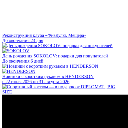
Реконструкция клуба «ФизКульт. Мещера»
До окончания 23 дня
День рождения SOKOLOV: подарки для покупателей
До окончания 6 дней
Новинки с коротким рукавом в HENDERSON
с 22 июля 2026 по 31 августа 2026